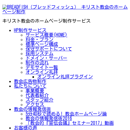
キリスト教会のホームページ制作サービス
HP制作サービス
サービス概要(HOME)
料金・プラン
標準ページ構成
保守サポートについて
採用システム
ドメイン・サーバー
制作の流れ
デモサイト一覧
オンライン礼拝
オンライン礼拝プラグイン
教会広告物制作
私たちについて
事業概要
代表者紹介
スタッフ紹介
アクセス
教会の情報発信術
5分40秒で読める! 教会ホームページ論
教会の情報発信術2016
「教会的『宣伝会議』セミナー2017」動画
お客様の声