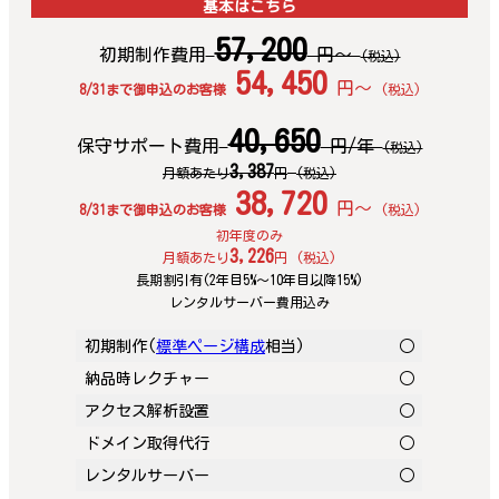
基本はこちら
57,200
初期制作費用
円〜
(税込)
54,450
円〜
8/31まで御申込のお客様
(税込)
40,650
保守サポート費用
円/年
(税込)
3,387
月額あたり
円
(税込)
38,720
円〜
8/31まで御申込のお客様
(税込)
初年度のみ
3,226
月額あたり
円
(税込)
長期割引有(2年目5%〜10年目以降15%)
レンタルサーバー費用込み
初期制作(
標準ページ構成
相当)
○
納品時レクチャー
○
アクセス解析設置
○
ドメイン取得代行
○
レンタルサーバー
○