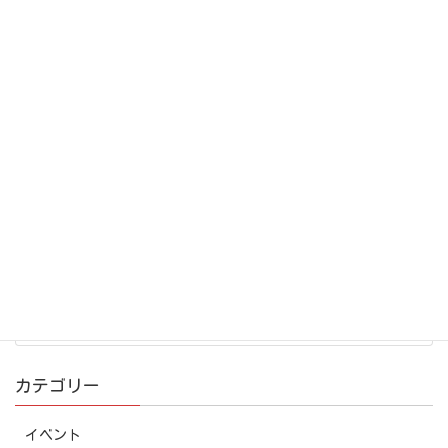
WordPress用の拡張機能「オンライン礼拝プラグイン」を試
験公開しています。
2020年9月3日
続きを読む
カテゴリー
イベント