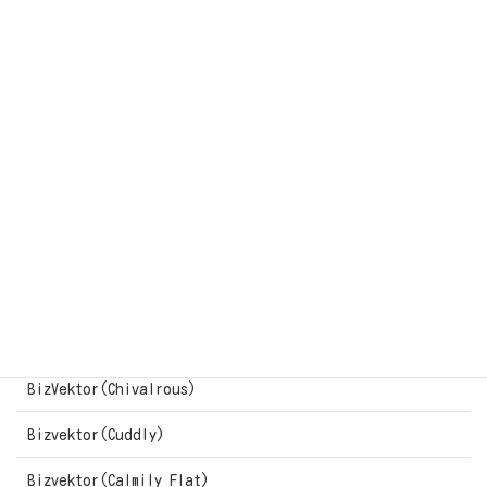
Lightning
BizVektor(Default)
BizVektor(Attract)
BizVektor(Rebuild)
BizVektor(Vast)
BizVektor(Refined)
BizVektor(Panetrate Scene)
BizVektor(Graceful)
BizVektor(Chivalrous)
Bizvektor(Cuddly)
Bizvektor(Calmily Flat)