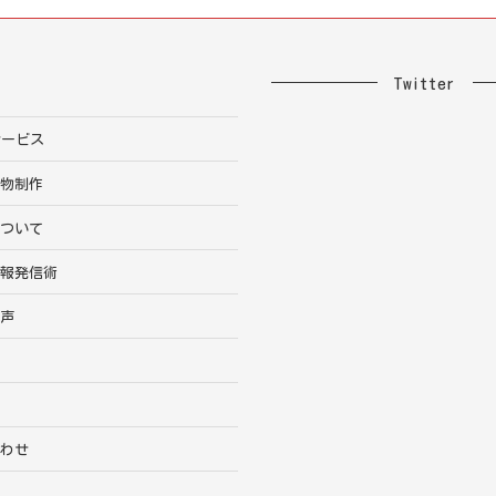
Twitter
サービス
告物制作
について
情報発信術
の声
績
合わせ