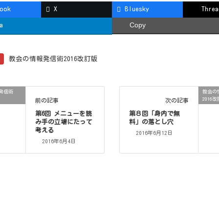
book
X
Bluesky
Threa
a
Copy
教会の情報発信術2016改訂版
発信術
教会の
2016
前の記事
次の記事
第6回 メニューを読
第８回「身内で無
み手の立場にたって
料」の落とし穴
考える
2016年6月12日
2016年6月4日